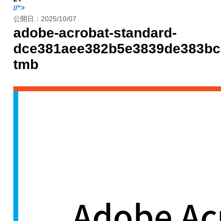
//">
公開日：
2025/10/07
adobe-acrobat-standard-
dce381aee382b5e3839de383bc
tmb