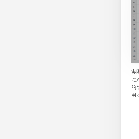
実
に
的
用