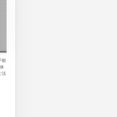
手順
具体
ご活