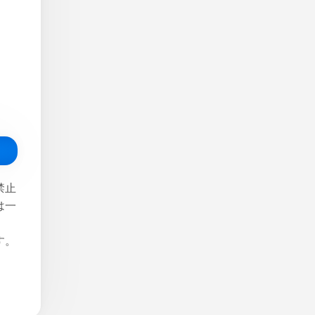
禁止
は一
す。