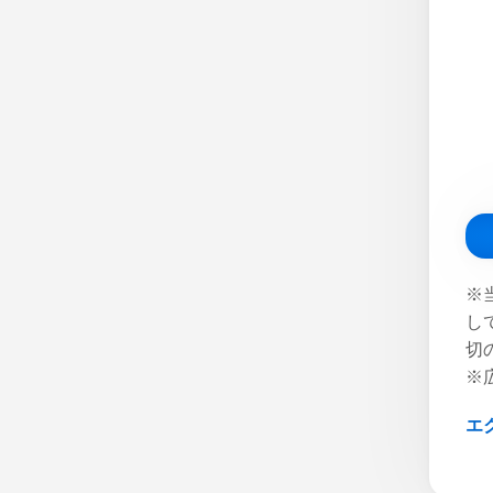
※
し
切
※
エ