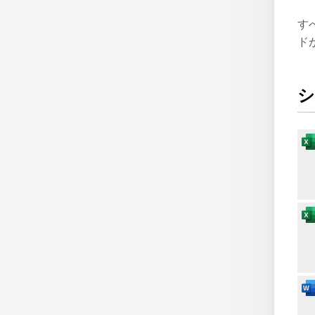
す
ド
シ