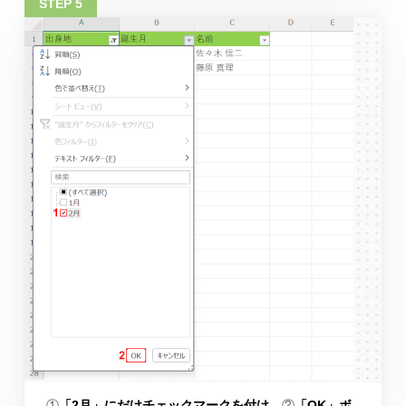
①
「2月」にだけチェックマークを付け
、②
「OK」ボ