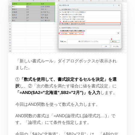
「新しい書式ルール」ダイアログボックスが表示され
ました。
①
「数式を使用して、書式設定するセルを決定」を選
択
し、②「次の数式を満たす場合に値を書式設定」に
「=AND($A2="北海道",$B2="2月")」を入力
します。
今回はAND関数を使って数式を入力します。
AND関数の書式は「=AND(論理式1,[論理式2],…)」で
す。「論理式」にて条件を指定します。
今回の「$A2="北海道"」「$B2="2月"」は、「A列のデ