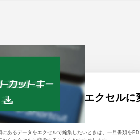
ーム
>
Excel
公開日：
2023/02/27
スキャンしたPDFをエクセルに
換する方法
類にあるデータをエクセルで編集したいときは、一旦書類をPD