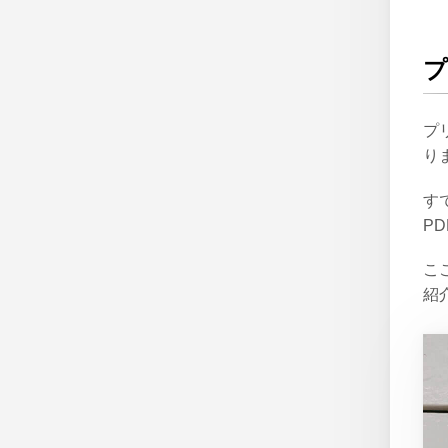
プ
り
す
P
こ
紹