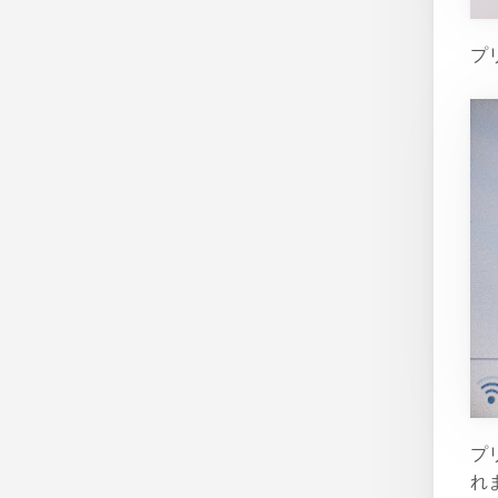
プ
プ
れ