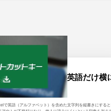
ーム
>
Excel
公開日：
2023/02/24
エクセルの縦書きで英語だけ横
する方法
xcelで英語（アルファベット）を含めた文字列を縦書きにする