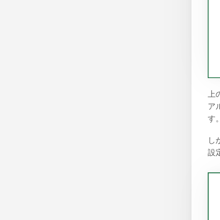
上
ア
す
し
設