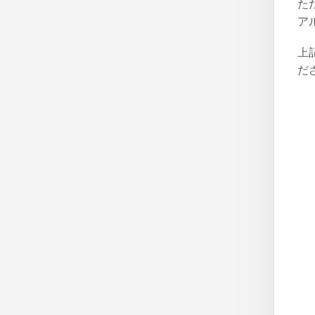
た
ア
上
だ