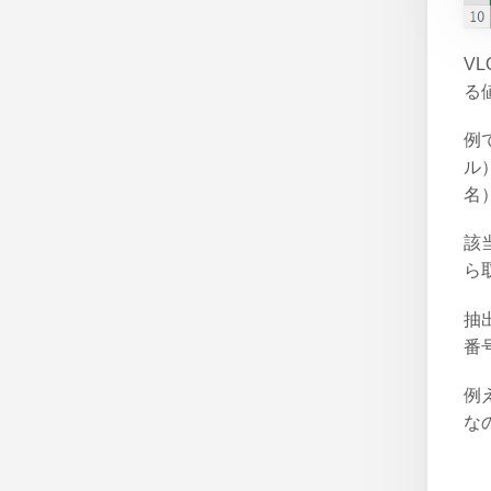
V
る
例
ル
名
該
ら
抽
番
例
なの