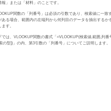
情報」または「材料」のことです。
LOOKUP関数の「列番号」は必須の引数であり、検索値に一致
がある場合、範囲内の左端列から何列目のデータを抽出するか
します。
下では、VLOOKUP関数の書式「=VLOOKUP(検索値,範囲,列番
検索の型])」の内、第3引数の「列番号」についてご説明します。