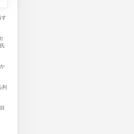
当す
。
セ
：氏
行か
る列
列目