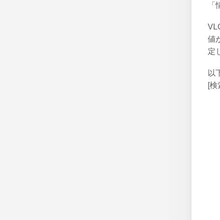
「
V
値
定
以
[