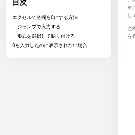
こ
目次
単
し
エクセルで空欄を0にする方法
ジャンプで入力する
空
形式を選択して貼り付ける
を
0を入力したのに表示されない場合