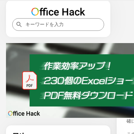
ホ
エ
確