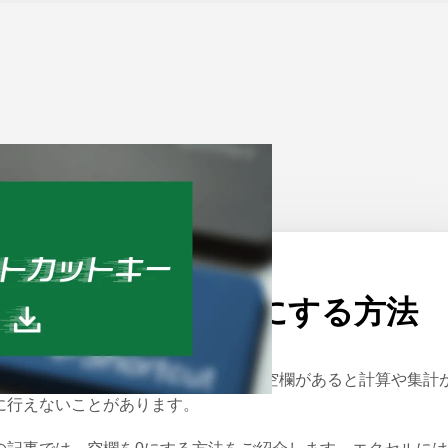
ーム
>
Excel
公開日：
2024/06/11
エクセルで空欄を0にする方法
クセルを使ってデータを整理する際、空欄があると計算や集計
に行えないことがあります。