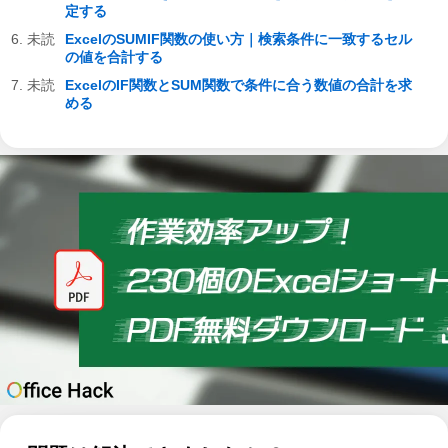
定する
ExcelのSUMIF関数の使い方｜検索条件に一致するセル
の値を合計する
ExcelのIF関数とSUM関数で条件に合う数値の合計を求
める