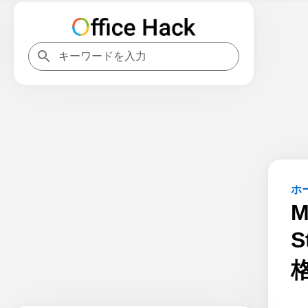
ホ
M
S