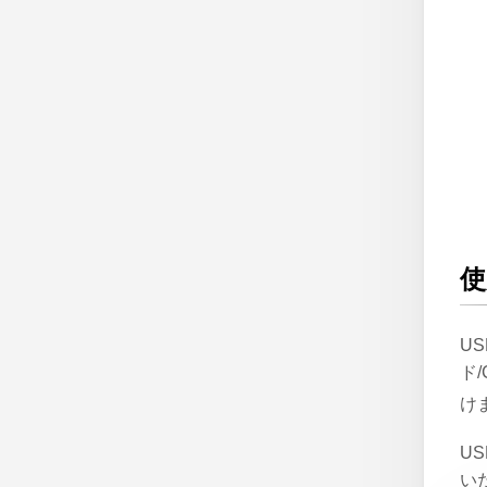
使
US
ド
け
U
い