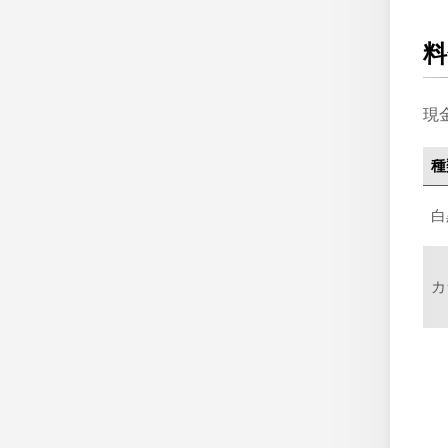
料
現
種
白
カ