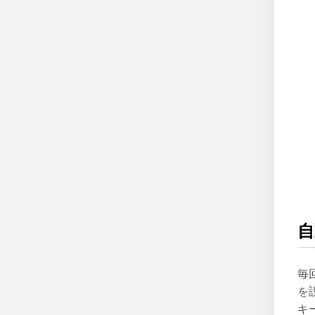
毎
を
キ