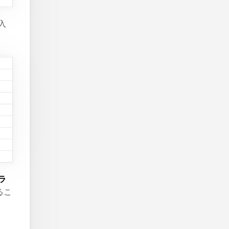
入
ラ
るこ