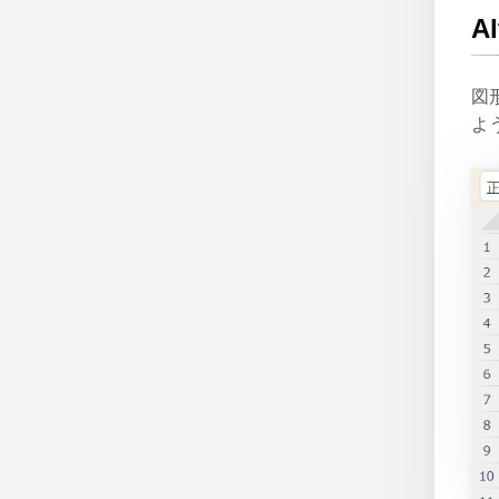
A
図
よ