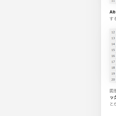
A
す
図
ッ
と