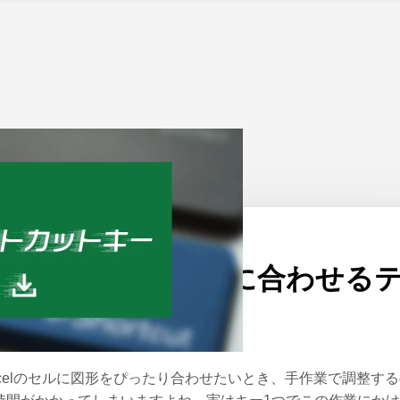
ーム
>
Excel
公開日：
2024/07/16
Excelの図形をセルに合わせる
クニック
xcelのセルに図形をぴったり合わせたいとき、手作業で調整す