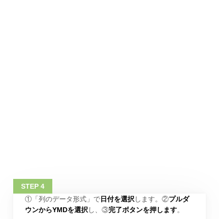
①「列のデータ形式」で
日付を選択
します。②
プルダ
ウンからYMDを選択
し、③
完了ボタンを押します
。