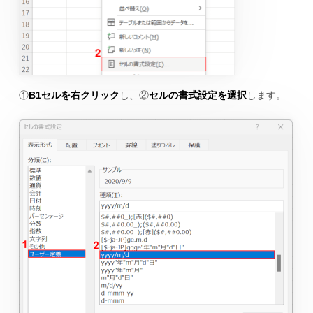
①
B1セルを右クリック
し、②
セルの書式設定を選択
します。