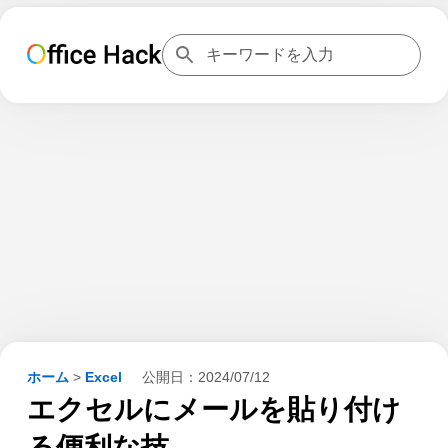
ホーム
>
Excel
公開日：
2024/07/12
エクセルにメールを貼り付け
る便利な技