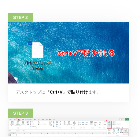
デスクトップに
「Ctrl+V」で貼り付け
ます。