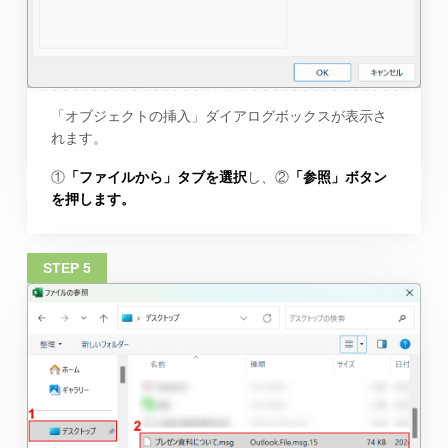
「オブジェクトの挿入」ダイアログボックスが表示さ
れます。
①
「ファイルから」タブを選択
し、②
「参照」ボタン
を押します。