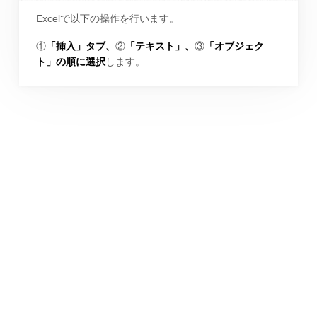
Excelで以下の操作を行います。
①
「挿入」タブ、
②
「テキスト」、
③
「オブジェク
ト」の順に選択
します。