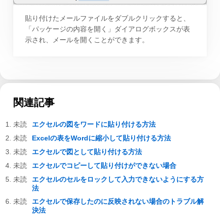
貼り付けたメールファイルをダブルクリックすると、
「パッケージの内容を開く」ダイアログボックスが表
示され、メールを開くことができます。
関連記事
エクセルの図をワードに貼り付ける方法
Excelの表をWordに縮小して貼り付ける方法
エクセルで図として貼り付ける方法
エクセルでコピーして貼り付けができない場合
エクセルのセルをロックして入力できないようにする方
法
エクセルで保存したのに反映されない場合のトラブル解
決法