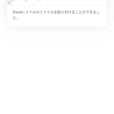
Excelにメールのファイルを貼り付けることができまし
た。