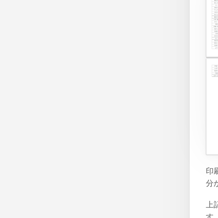
印
分
上
す