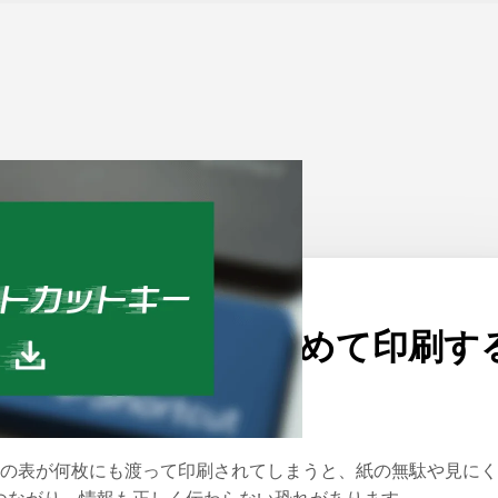
ーム
>
Excel
公開日：
2023/09/13
エクセルで一枚に収めて印刷す
方法
つの表が何枚にも渡って印刷されてしまうと、紙の無駄や見に