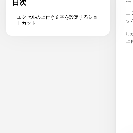
に
目次
エ
エクセルの上付き文字を設定するショー
せ
トカット
し
上