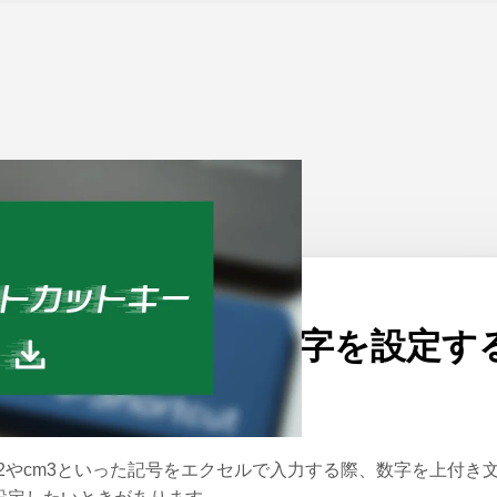
ーム
>
Excel
公開日：
2023/04/27
エクセルの上付き文字を設定す
ショートカット
m2やcm3といった記号をエクセルで入力する際、数字を上付き