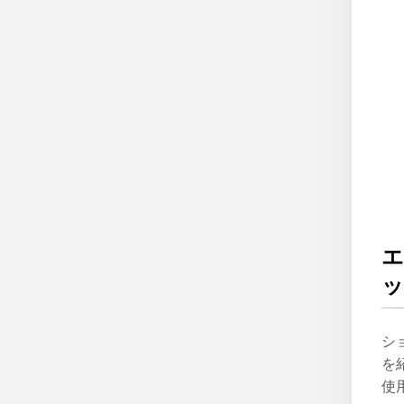
シ
を
使