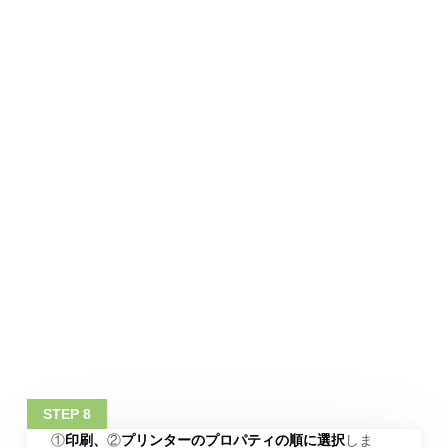
①
印刷、
②
プリンターのプロパティの順に選択
しま