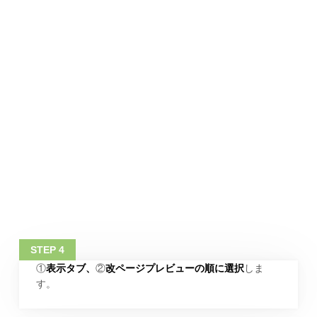
①
表示タブ、
②
改ページプレビューの順に選択
しま
す。