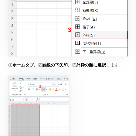
①
ホームタブ、
②
罫線の下矢印、
③
外枠の順に選択
します。