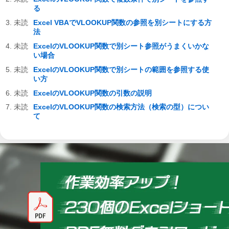
る
Excel VBAでVLOOKUP関数の参照を別シートにする方
法
ExcelのVLOOKUP関数で別シート参照がうまくいかな
い場合
ExcelのVLOOKUP関数で別シートの範囲を参照する使
い方
ExcelのVLOOKUP関数の引数の説明
ExcelのVLOOKUP関数の検索方法（検索の型）につい
て