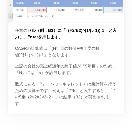
任意の
セル（例：B3）に「=(F2/B2)^(1/(5-1))-1」と入
力
し、
Enterを押します。
CAGRの計算式は「(N年目の数値÷初年度の数
値)^{1÷(N-1)}-1」となります。
上記の会社の売上経過年の終了値が「5年目」のため、
「N」には「5」が該当します。
数式にある「^」（ハットキャレット）は乗計算を行う
ための演算子です。例えば「2^5」と入力すると、「2
の5乗（2×2×2×2×2）」の結果（32）が算出されま
す。