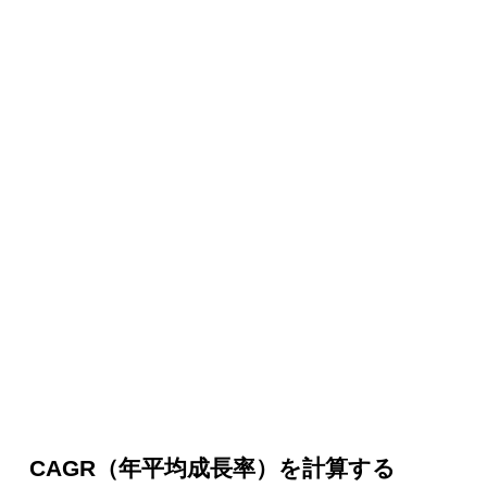
CAGR（年平均成長率）を計算する