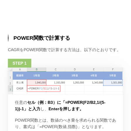
POWER関数で計算する
CAGRをPOWER関数で計算する方法は、以下のとおりです。
任意の
セル（例：B3）に「=POWER(F2/B2,1/(5-
1))-1」と入力
し、
Enterを押します。
POWER関数とは、数値のべき乗を求められる関数であ
り、書式は「=POWER(数値,指数)」となります。