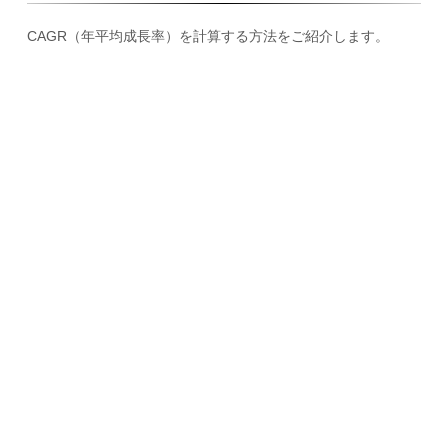
CAGR（年平均成長率）を計算する方法をご紹介します。