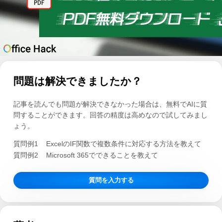
問題は解決できましたか？
記事を読んでも問題が解決できなかった場合は、無料でAIに質
問することができます。回答の精度は高めなので試してみまし
ょう。
質問例1
ExcelのIF関数で複数条件に対応する方法を教えて
質問例2
Microsoft 365でできることを教えて
質問を入力する