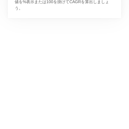
値を%表示または100を掛けてCAGRを算出しましょ
う。