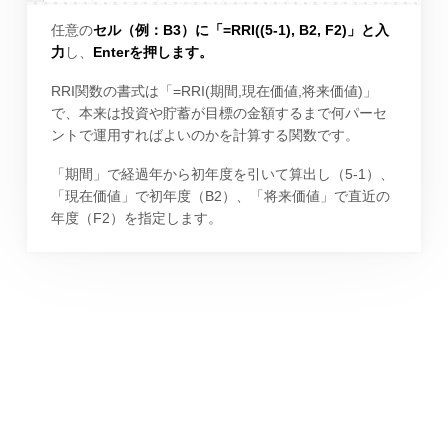
任意の
セル（例：B3）に「=RRI((5-1), B2, F2)」と入
力
し、
Enterを押します。
RRI関数の書式は「=RRI(期間,現在価値,将来価値)」
で、本来は投資や貯蓄が目標の金額するまで何パーセ
ントで運用すればよいのかを計算する関数です。
「期間」で経過年から初年度を引いて算出し（5-1）、
「現在価値」で初年度（B2）、「将来価値」で直近の
年度（F2）を指定します。