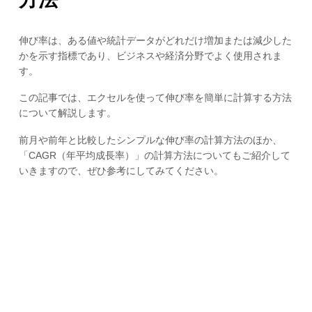
伸び率は、ある値や統計データがどれだけ増加または減少した
かを示す指標であり、ビジネスや経済分野でよく使用されま
す。
この記事では、エクセルを使って伸び率を簡単に計算する方法
について解説します。
前月や前年と比較したシンプルな伸び率の計算方法のほか、
「CAGR（年平均成長率）」の計算方法についてもご紹介して
いきますので、ぜひ参考にしてみてください。