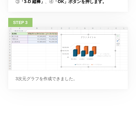
③
「3-D 縦棒」
、④
「OK」ボタンを押します。
3次元グラフを作成できました。