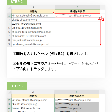
①
関数を入力したセル（例：B2）を選択
します。
②
セルの右下にマウスオーバー
し、+マークを表示させ
て
下方向にドラッグ
します。