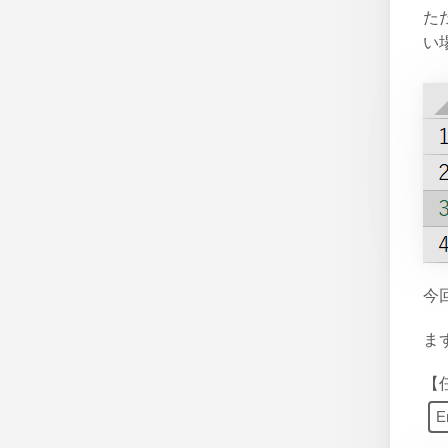
た
い
今
ま
【
E