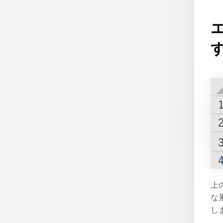
上
な
し