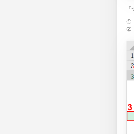
「
①
②