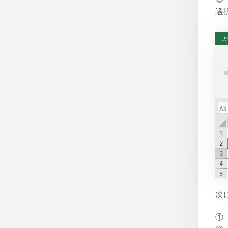
選
次
①