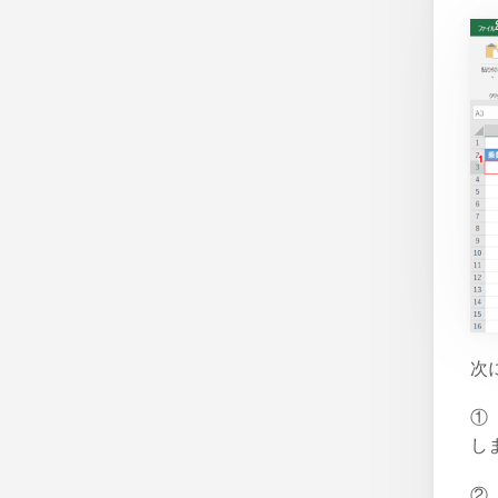
次
①
し
②