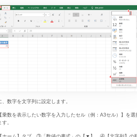
に、数字を文字列に設定します。
【乗数を表示したい数字を入力したセル（例：A3セル）】を選
ます。
【ホーム】タブ、③「数値の書式」の【▼】、④【文字列】の