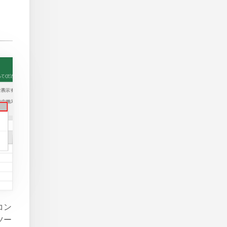
コン
ツー