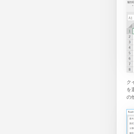
ク
を
の