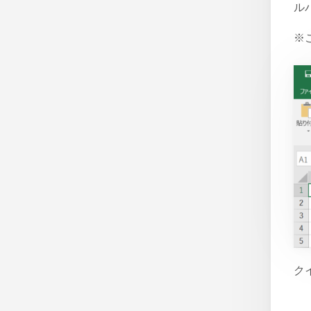
ル
※
ク