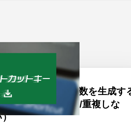
ーム
>
Excel
公開日：
2020/01/31
エクセルの関数で乱数を生成す
方法（範囲指定/固定/重複しな
い）