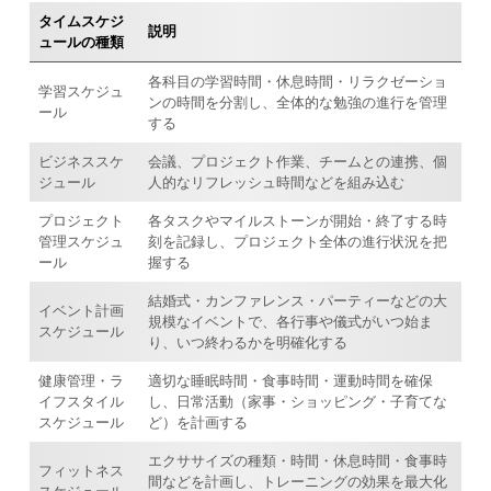
タイムスケジ
説明
ュールの種類
各科目の学習時間・休息時間・リラクゼーショ
学習スケジュ
ンの時間を分割し、全体的な勉強の進行を管理
ール
する
ビジネススケ
会議、プロジェクト作業、チームとの連携、個
ジュール
人的なリフレッシュ時間などを組み込む
プロジェクト
各タスクやマイルストーンが開始・終了する時
管理スケジュ
刻を記録し、プロジェクト全体の進行状況を把
ール
握する
結婚式・カンファレンス・パーティーなどの大
イベント計画
規模なイベントで、各行事や儀式がいつ始ま
スケジュール
り、いつ終わるかを明確化する
健康管理・ラ
適切な睡眠時間・食事時間・運動時間を確保
イフスタイル
し、日常活動（家事・ショッピング・子育てな
スケジュール
ど）を計画する
エクササイズの種類・時間・休息時間・食事時
フィットネス
間などを計画し、トレーニングの効果を最大化