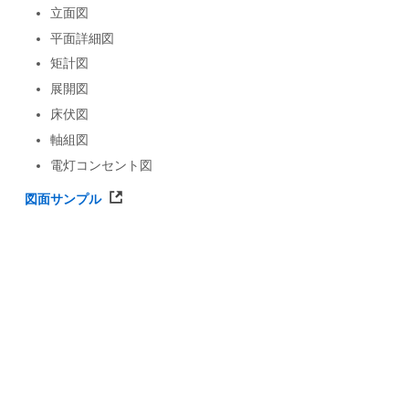
立面図
平面詳細図
矩計図
展開図
床伏図
軸組図
電灯コンセント図
図面サンプル