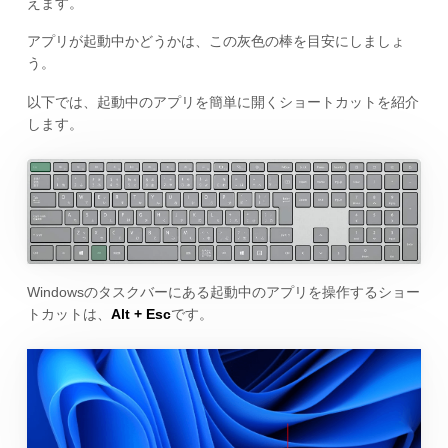
えます。
アプリが起動中かどうかは、この灰色の棒を目安にしましょ
う。
以下では、起動中のアプリを簡単に開くショートカットを紹介
します。
Windowsのタスクバーにある起動中のアプリを操作するショー
トカットは、
Alt + Esc
です。