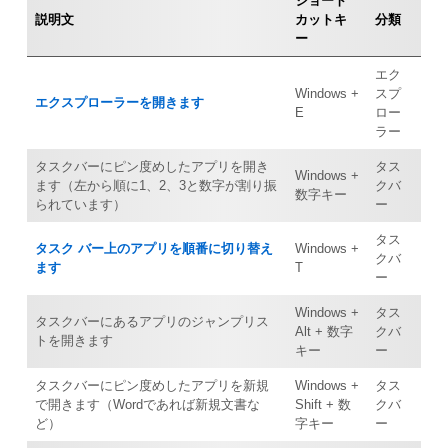
ショート
説明文
カットキ
分類
ー
エク
Windows +
スプ
エクスプローラーを開きます
E
ロー
ラー
タスクバーにピン度めしたアプリを開き
タス
Windows +
ます（左から順に1、2、3と数字が割り振
クバ
数字キー
られています）
ー
タス
タスク バー上のアプリを順番に切り替え
Windows +
クバ
ます
T
ー
Windows +
タス
タスクバーにあるアプリのジャンプリス
Alt + 数字
クバ
トを開きます
キー
ー
タスクバーにピン度めしたアプリを新規
Windows +
タス
で開きます（Wordであれば新規文書な
Shift + 数
クバ
ど）
字キー
ー