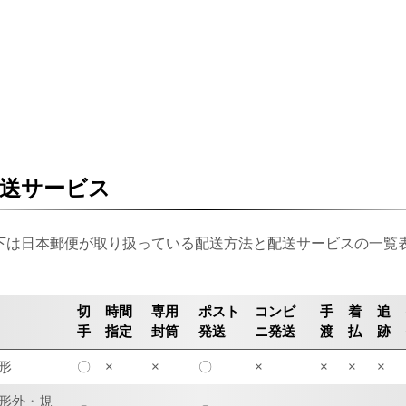
送サービス
下は日本郵便が取り扱っている配送方法と配送サービスの一覧
。
切
時間
専用
ポスト
コンビ
手
着
追
手
指定
封筒
発送
ニ発送
渡
払
跡
形
〇
×
×
〇
×
×
×
×
形外・規