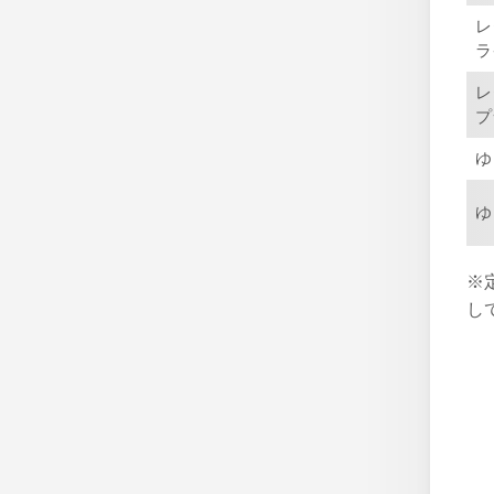
レ
ラ
レ
プ
ゆ
ゆ
※
し