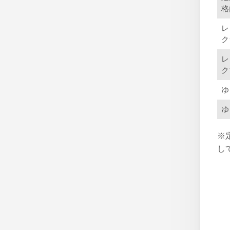
格
レ
ク
レ
ク
ゆ
ゆ
※
し