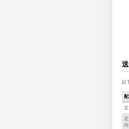
送
以
配
定
定
内