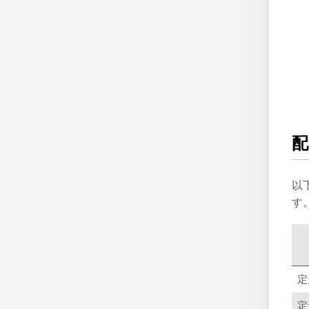
配
以
す
定
定