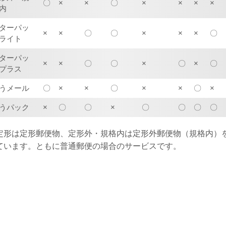
〇
×
×
〇
×
×
×
×
内
ターパッ
×
×
〇
〇
×
×
×
〇
ライト
ターパッ
×
×
〇
〇
×
〇
×
〇
プラス
うメール
〇
×
×
〇
×
×
〇
×
うパック
×
〇
〇
×
〇
〇
〇
〇
定形は定形郵便物、定形外・規格内は定形外郵便物（規格内）
ています。ともに普通郵便の場合のサービスです。