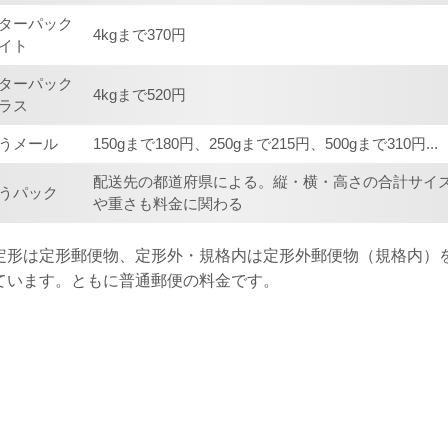
ターパック
4kgまで370円
イト
ターパック
4kgまで520円
ラス
うメール
150gまで180円、250gまで215円、500gまで310円...
配送先の都道府県による。縦・横・高さの合計サイ
うパック
や重さも料金に関わる
定形は定形郵便物、定形外・規格内は定形外郵便物（規格内）
ています。ともに普通郵便の料金です。