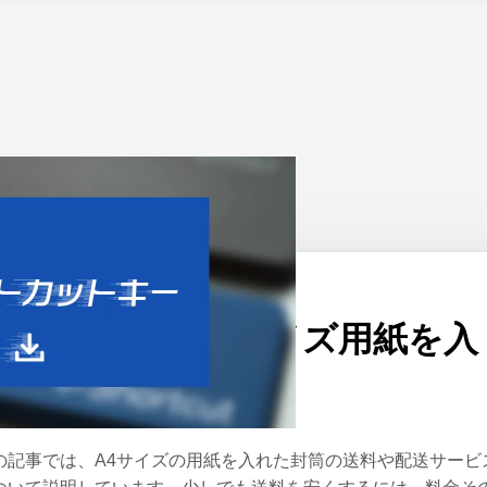
ーム
>
Word
公開日：
2019/11/01
どれが安い？A4サイズ用紙を入
れた封筒の送料
の記事では、A4サイズの用紙を入れた封筒の送料や配送サービ