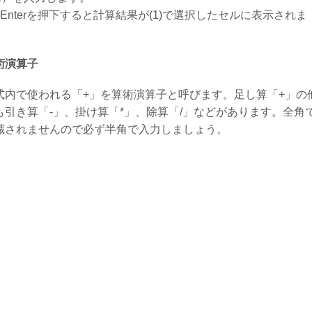
．Enterを押下すると計算結果が(1)で選択したセルに表示されま
。
術演算子
式内で使われる「+」を算術演算子と呼びます。足し算「+」の
も引き算「-」、掛け算「*」、除算「/」などがあります。全角
識されませんので必ず半角で入力しましょう。