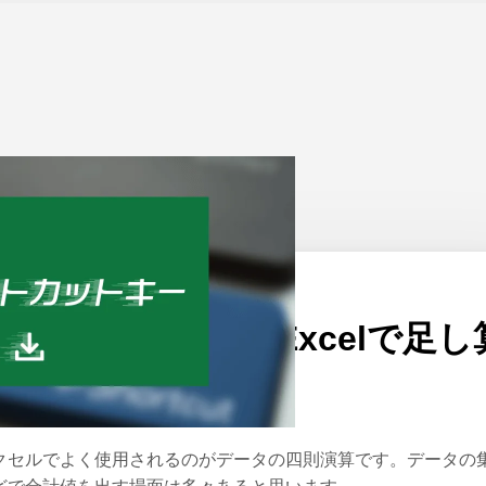
ーム
>
Excel
公開日：
2016/06/13
ボタン1つで簡単！Excelで足し
（集計）をする方法
クセルでよく使用されるのがデータの四則演算です。データの