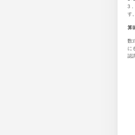
3
す
算
数
に
認