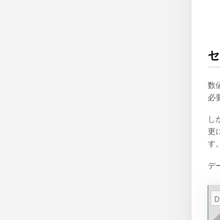
セ
数
必
し
更
す
デ