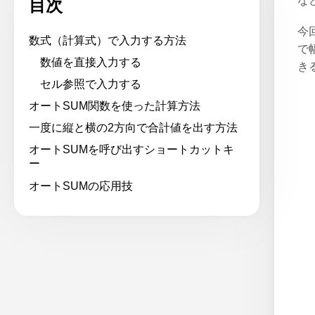
な
目次
今
数式（計算式）で入力する方法
で
数値を直接入力する
き
セル参照で入力する
オートSUM関数を使った計算方法
一度に縦と横の2方向で合計値を出す方法
オートSUMを呼び出すショートカットキ
ー
オートSUMの応用技