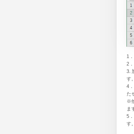
1
2
3
す
4
た
※
ま
5
す