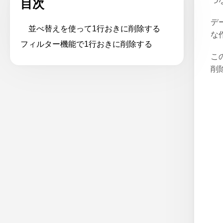
つ
目次
デ
並べ替えを使って1行おきに削除する
な
フィルター機能で1行おきに削除する
こ
削