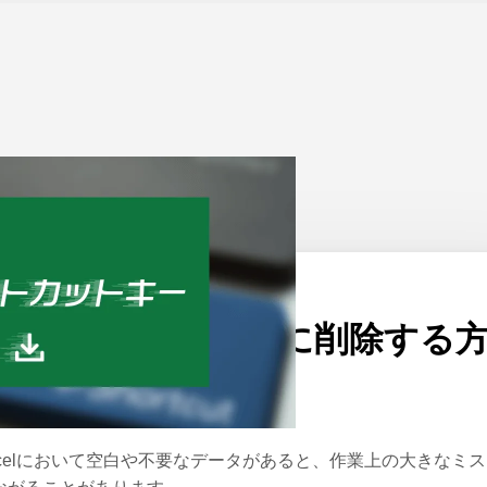
ーム
>
Excel
公開日：
2022/03/25
エクセルで1行おきに削除する
法
xcelにおいて空白や不要なデータがあると、作業上の大きなミ