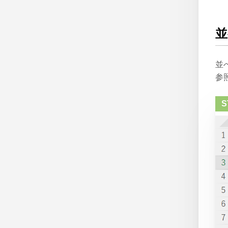
並
並
参