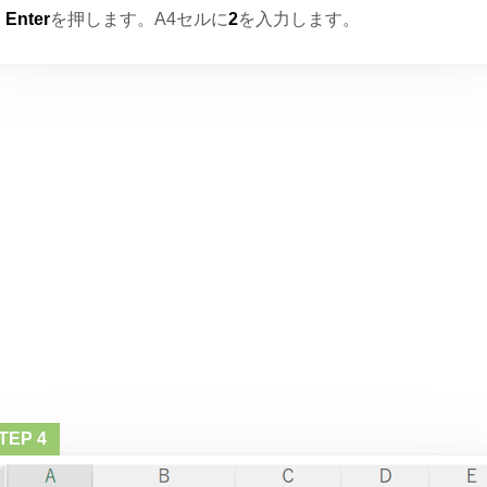
Enter
を押します。A4セルに
2
を入力します。