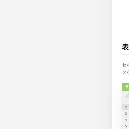
表
セ
タ