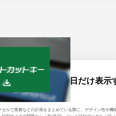
ーム
>
Excel
公開日：
2024/05/21
エクセルで日付と曜日だけ表示
る方法
クセルで業務などの計画をまとめている際に、デザイン性や機