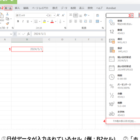
①
日付データが入力されているセル（例：B2セル）
、②
「ホ