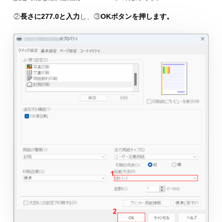
②
長さに277.0と入力
し、③
OKボタンを押します。