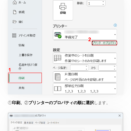
①
印刷、
②
プリンターのプロパティの順に選択
します。