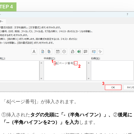
「&[ページ番号]」が挿入されます。
①挿入された
タグの先頭に「-（半角ハイフン）」、
②
後尾に
「--（半角ハイフンを2つ）」を入力
します。