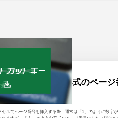
ーム
>
Excel
公開日：
2024/07/26
エクセルで「-1-」形式のページ
号を挿入する方法
クセルでページ番号を挿入する際、通常は「1」のように数字