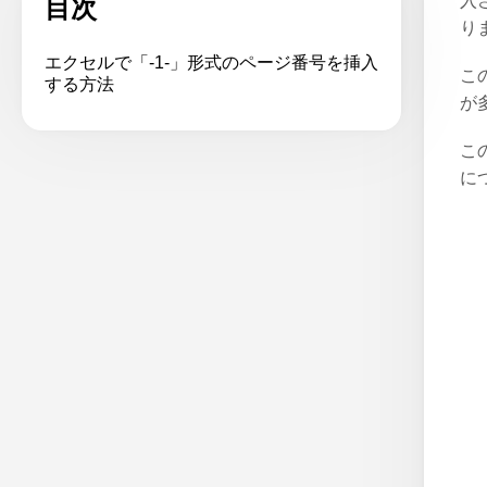
入
目次
り
エクセルで「-1-」形式のページ番号を挿入
こ
する方法
が
こ
に