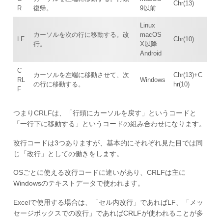
Chr(13)
R
復帰。
9以前
Linux
カーソルを次の行に移動する。改
macOS
LF
Chr(10)
行。
X以降
Android
C
カーソルを左端に移動させて、次
Chr(13)+C
RL
Windows
の行に移動する。
hr(10)
F
つまりCRLFは、「行頭にカーソルを戻す」というコードと
「一行下に移動する」というコードの組み合わせになります。
改行コードは3つありますが、基本的にそれぞれ見た目では同
じ「改行」としての働きをします。
OSごとに使える改行コードに違いがあり、CRLFは主に
Windowsのテキストデータで使われます。
Excelで使用する場合は、「セル内改行」であればLF、「メッ
セージボックスでの改行」であればCRLFが使われることが多