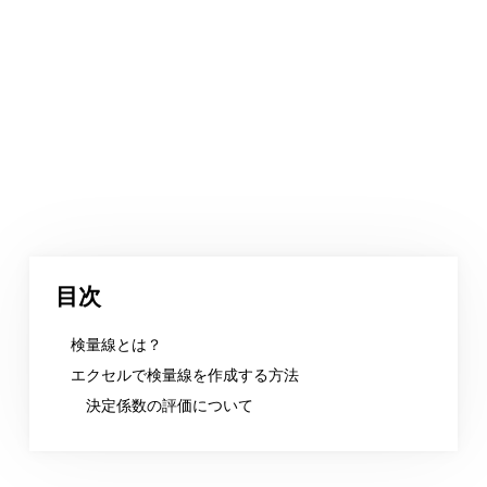
目次
検量線とは？
エクセルで検量線を作成する方法
決定係数の評価について