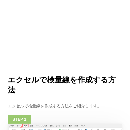
エクセルで検量線を作成する方
法
エクセルで検量線を作成する方法をご紹介します。