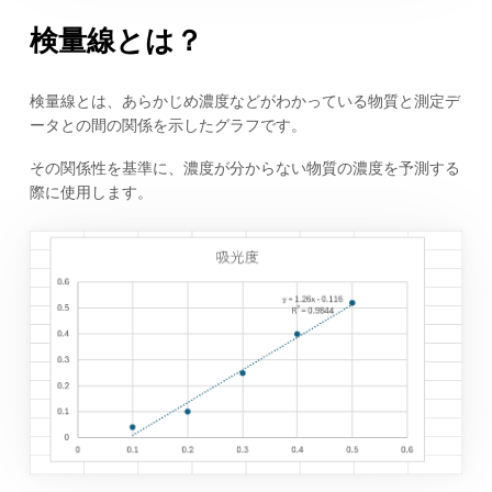
検量線とは？
検量線とは、あらかじめ濃度などがわかっている物質と測定デ
ータとの間の関係を示したグラフです。
その関係性を基準に、濃度が分からない物質の濃度を予測する
際に使用します。