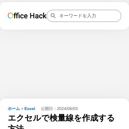
ホーム
>
Excel
公開日：
2024/06/03
エクセルで検量線を作成する
方法