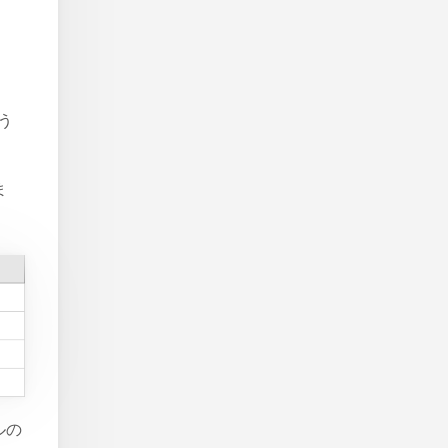
う
ま
ルの