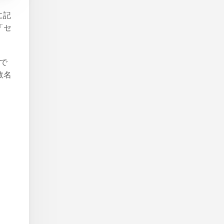
に記
「セ
報で
数名