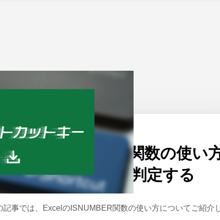
ーム
>
Excel
公開日：
2021/07/28
xcelのISNUMBER関数の使い
｜セルの値が数値か判定する
の記事では、ExcelのISNUMBER関数の使い方についてご紹介