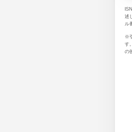
I
述
ル
※
す
の