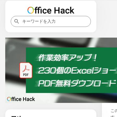
ホ
E
こ