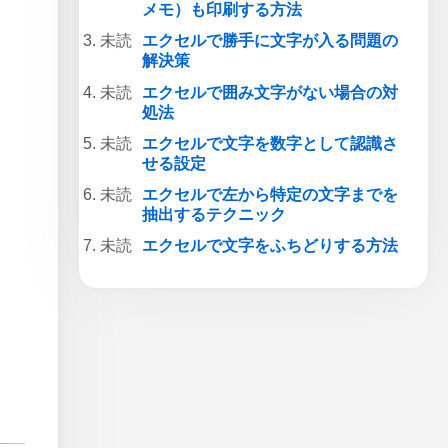
メモ）も印刷する方法
エクセルで勝手に文字が入る問題の
解決策
エクセルで囲み文字がない場合の対
処法
エクセルで文字を数字として認識さ
せる設定
エクセルで左から特定の文字までを
抽出するテクニック
エクセルで文字をふちどりする方法