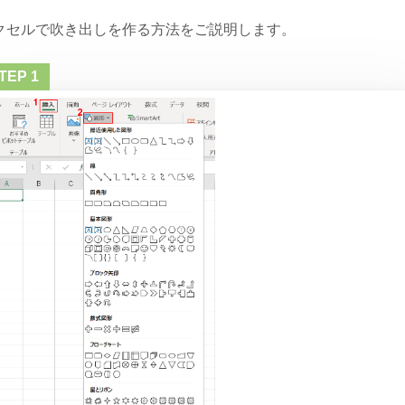
クセルで吹き出しを作る方法をご説明します。