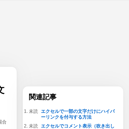
文
関連記事
エクセルで一部の文字だけにハイパ
ーリンクを付与する方法
場合
エクセルでコメント表示（吹き出し