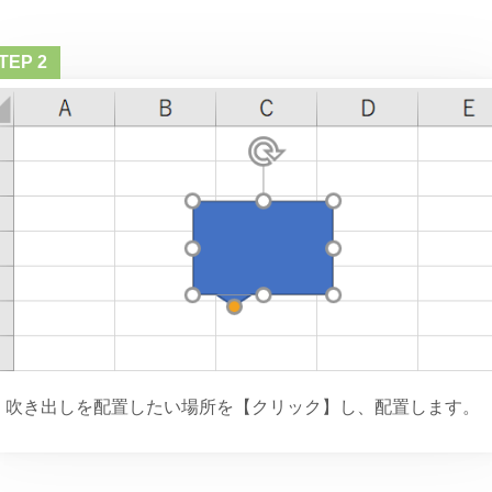
吹き出しを配置したい場所を【クリック】し、配置します。