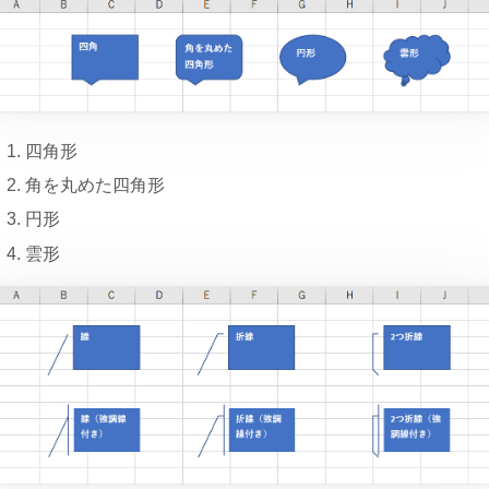
四角形
角を丸めた四角形
円形
雲形