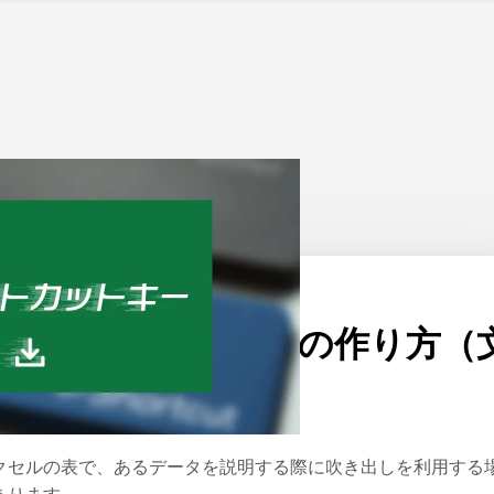
ーム
>
Excel
公開日：
2020/05/19
エクセルで吹き出しの作り方（
字を入れる方法）
クセルの表で、あるデータを説明する際に吹き出しを利用する