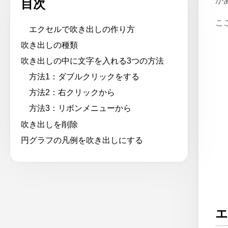
が
目次
こ
エクセルで吹き出しの作り方
吹き出しの種類
吹き出しの中に文字を入れる3つの方法
方法1：ダブルクリックをする
方法2：右クリックから
方法3：リボンメニューから
吹き出しを削除
円グラフの凡例を吹き出しにする