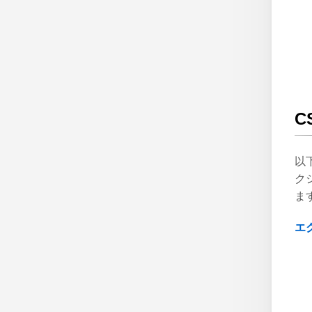
C
以
ク
ま
エ