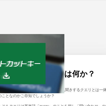
ーム
>
Excel
公開日：
2024/06/28
エクセルのクエリとは何か？
icrosoft Excelを活用している際、よく見聞きするクエリとは一
のことなのかご存知でしょうか？