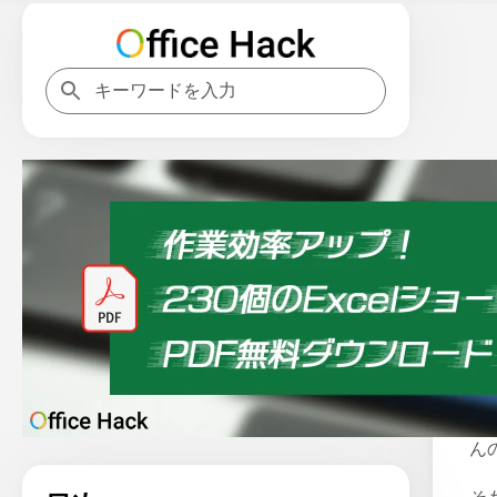
ホ
M
ん