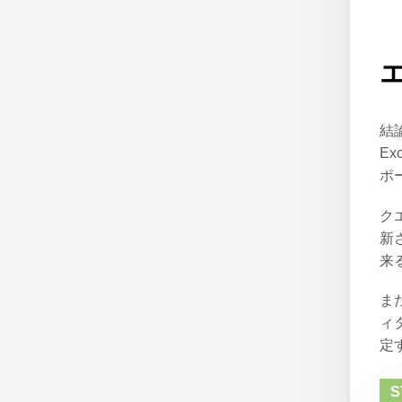
結
E
ポ
ク
新
来
ま
ィ
定