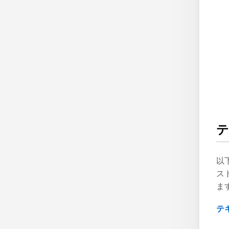
テ
以
ス
ま
テ