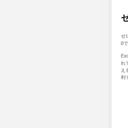
ゼ
0
E
れ
え
利