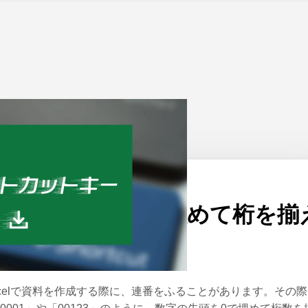
ーム
>
Excel
公開日：
2021/05/27
Excelで先頭を0で埋めて桁を揃
る方法（右側も）
xcelで資料を作成する際に、連番をふることがあります。その