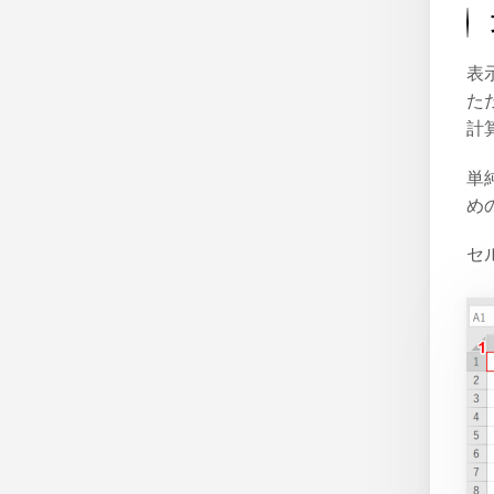
表
た
計
単
め
セ