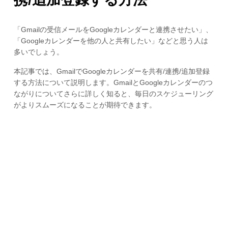
「Gmailの受信メールをGoogleカレンダーと連携させたい」、
「Googleカレンダーを他の人と共有したい」などと思う人は
多いでしょう。
本記事では、GmailでGoogleカレンダーを共有/連携/追加登録
する方法について説明します。GmailとGoogleカレンダーのつ
ながりについてさらに詳しく知ると、毎日のスケジューリング
がよりスムーズになることが期待できます。