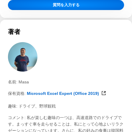
質問を入力する
著者
名前: Masa
保有資格:
Microsoft Excel Expert (Office 2019)
趣味: ドライブ、野球観戦
コメント: 私が楽しむ趣味の一つは、高速道路でのドライブで
す。まっすぐ車を走らせることは、私にとって心地よいリラク
ゼーションになっています。さらに、私の好みの食事は韓国料