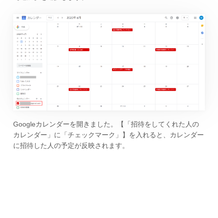
Googleカレンダーを開きました。【「招待をしてくれた人の
カレンダー」に「チェックマーク」】を入れると、カレンダー
に招待した人の予定が反映されます。