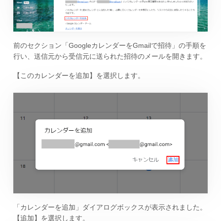
前のセクション「GoogleカレンダーをGmailで招待」の手順を
行い、送信元から受信元に送られた招待のメールを開きます。
【このカレンダーを追加】を選択します。
「カレンダーを追加」ダイアログボックスが表示されました。
【追加】を選択します。