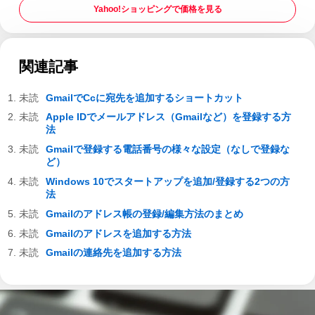
Yahoo!ショッピングで価格を見る
関連記事
GmailでCcに宛先を追加するショートカット
Apple IDでメールアドレス（Gmailなど）を登録する方
法
Gmailで登録する電話番号の様々な設定（なしで登録な
ど）
Windows 10でスタートアップを追加/登録する2つの方
法
Gmailのアドレス帳の登録/編集方法のまとめ
Gmailのアドレスを追加する方法
Gmailの連絡先を追加する方法