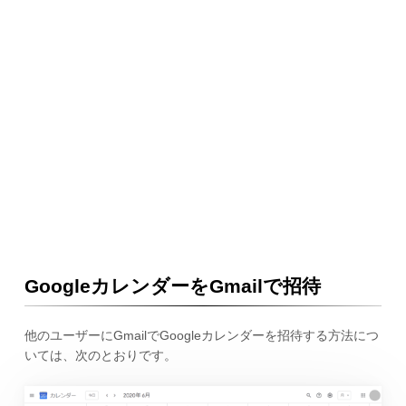
GoogleカレンダーをGmailで招待
他のユーザーにGmailでGoogleカレンダーを招待する方法につ
いては、次のとおりです。