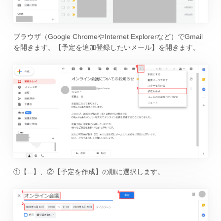
ブラウザ（Google ChromeやInternet Explorerなど）でGmail
を開きます。【予定を追加登録したいメール】を開きます。
①【...】、②【予定を作成】の順に選択します。