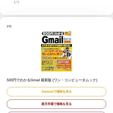
い）
PR
500円でわかるGmail 最新版 (ワン・コンピュータムック)
Amazonで価格を見る
楽天市場で価格を見る