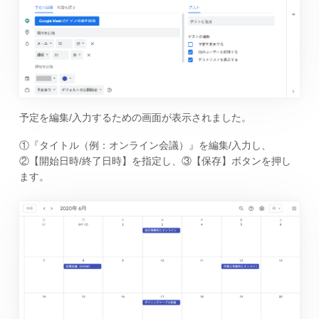
予定を編集/入力するための画面が表示されました。
①『タイトル（例：オンライン会議）』を編集/入力し、
②【開始日時/終了日時】を指定し、③【保存】ボタンを押し
ます。