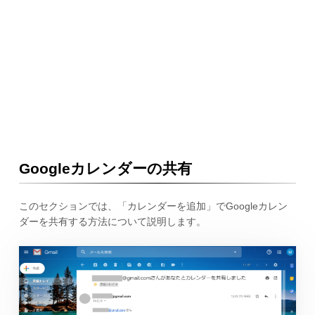
Googleカレンダーの共有
このセクションでは、「カレンダーを追加」でGoogleカレン
ダーを共有する方法について説明します。