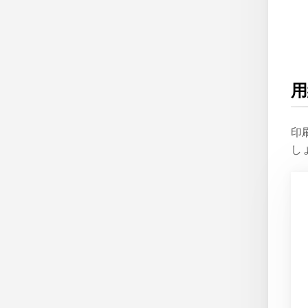
用
印
し