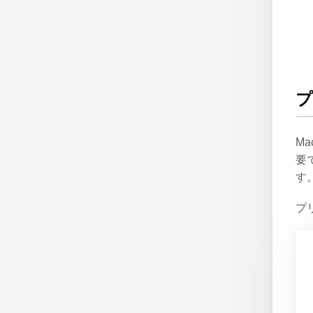
M
要
す
プ