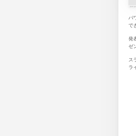
パ
で
発
ゼ
ス
ラ