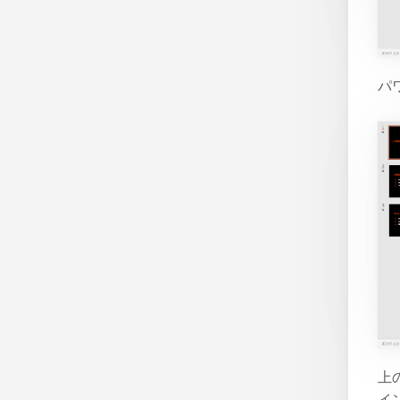
パ
上
イ