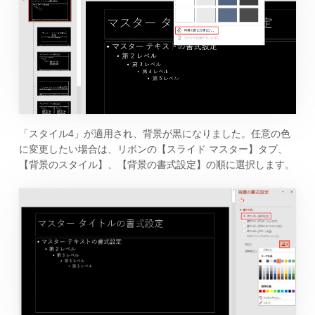
「スタイル4」が適用され、背景が黒になりました。任意の色
に変更したい場合は、リボンの【スライド マスター】タブ、
【背景のスタイル】、【背景の書式設定】の順に選択します。