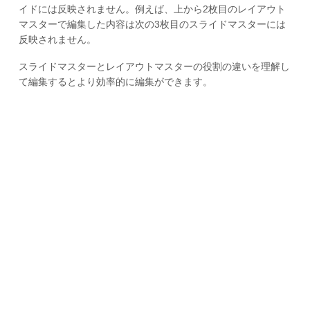
イドには反映されません。例えば、上から2枚目のレイアウト
マスターで編集した内容は次の3枚目のスライドマスターには
反映されません。
スライドマスターとレイアウトマスターの役割の違いを理解し
て編集するとより効率的に編集ができます。