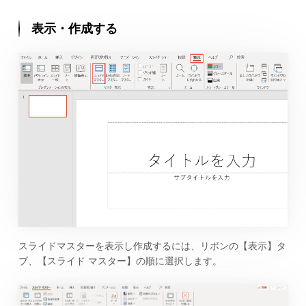
表示・作成する
スライドマスターを表示し作成するには、リボンの【表示】タ
ブ、【スライド マスター】の順に選択します。