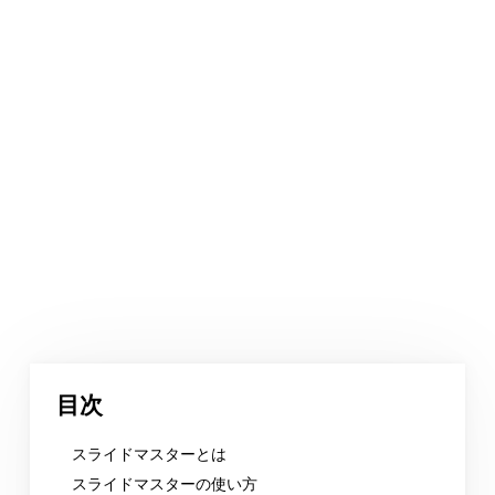
目次
スライドマスターとは
スライドマスターの使い方