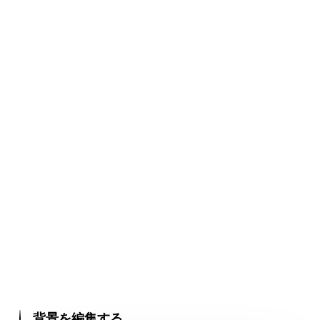
背景を編集する