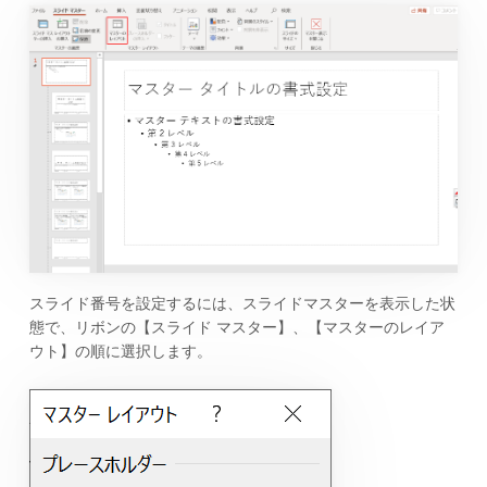
スライド番号を設定するには、スライドマスターを表示した状
態で、リボンの【スライド マスター】、【マスターのレイア
ウト】の順に選択します。