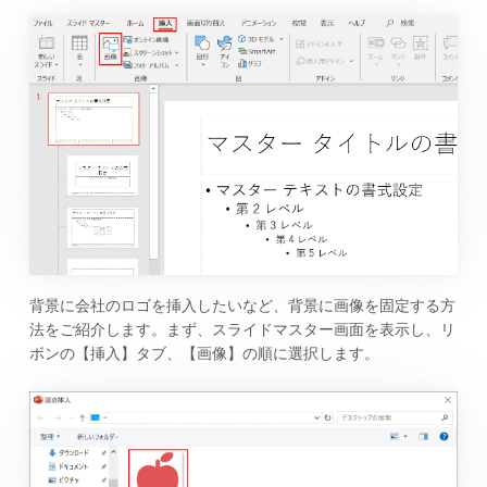
背景に会社のロゴを挿入したいなど、背景に画像を固定する方
法をご紹介します。まず、スライドマスター画面を表示し、リ
ボンの【挿入】タブ、【画像】の順に選択します。