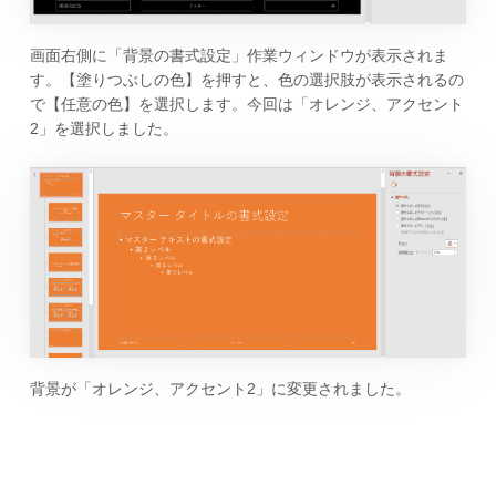
画面右側に「背景の書式設定」作業ウィンドウが表示されま
す。【塗りつぶしの色】を押すと、色の選択肢が表示されるの
で【任意の色】を選択します。今回は「オレンジ、アクセント
2」を選択しました。
背景が「オレンジ、アクセント2」に変更されました。