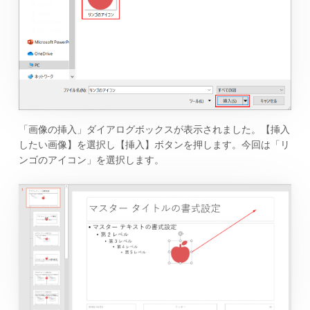
「画像の挿入」ダイアログボックスが表示されました。【挿入
したい画像】を選択し【挿入】ボタンを押します。今回は「リ
ンゴのアイコン」を選択します。