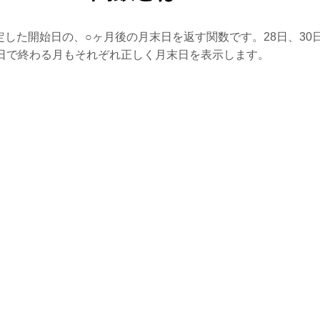
定した開始日の、○ヶ月後の月末日を返す関数です。28日、30
1日で終わる月もそれぞれ正しく月末日を表示します。