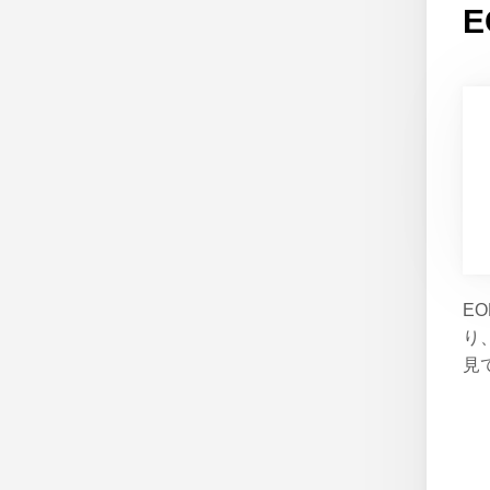
E
り
見