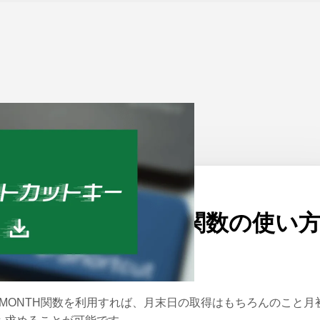
ーム
>
Excel
公開日：
2020/08/28
ExcelのEOMONTH関数の使い
｜月末の日を求める
OMONTH関数を利用すれば、月末日の取得はもちろんのこと月