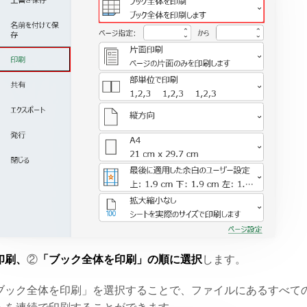
印刷、
②
「ブック全体を印刷」の順に選択
します。
ブック全体を印刷」を選択することで、ファイルにあるすべて