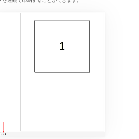
トを連続で印刷することができます。