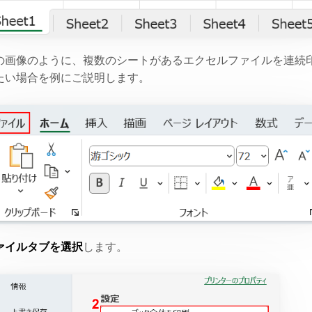
の画像のように、複数のシートがあるエクセルファイルを連続
たい場合を例にご説明します。
ァイルタブを選択
します。