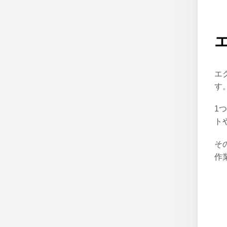
エ
す
1
ト
そ
作