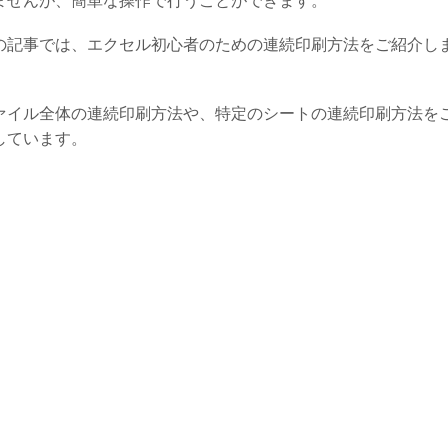
ませんが、簡単な操作で行うことができます。
の記事では、エクセル初心者のための連続印刷方法をご紹介し
。
ァイル全体の連続印刷方法や、特定のシートの連続印刷方法を
しています。