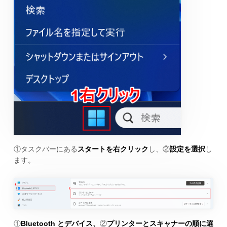
①タスクバーにある
スタートを右クリック
し、②
設定を選択
し
ます。
①
Bluetooth とデバイス、
②
プリンターとスキャナーの順に選