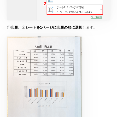
①
印刷、
②
シートを1ページに印刷の順に選択
します。