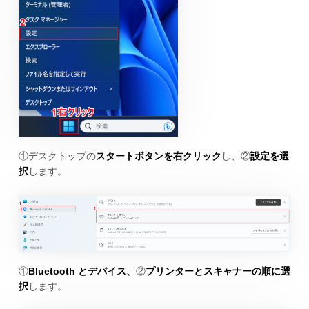
①デスクトップの
スタートボタンを右クリック
し、②
設定を選
択
します。
①
Bluetooth とデバイス、
②
プリンターとスキャナーの順に選
択
します。