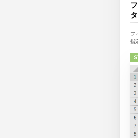
フ
タ
フ
指