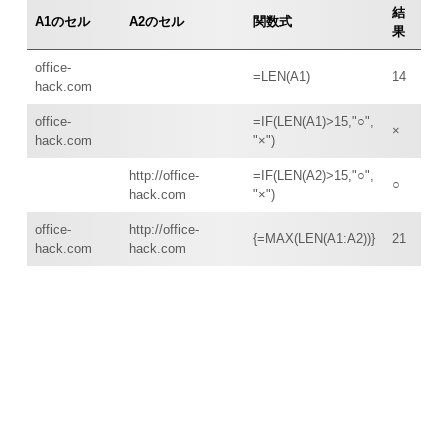
結
A1のセル
A2のセル
関数式
果
office-
=LEN(A1)
14
hack.com
office-
=IF(LEN(A1)>15,"○",
×
hack.com
"×")
http://office-
=IF(LEN(A2)>15,"○",
○
hack.com
"×")
office-
http://office-
{=MAX(LEN(A1:A2))}
21
hack.com
hack.com