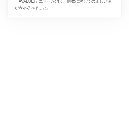
「#VALUE!」エラーが消え、関数に対しての正しい値
が表示されました。