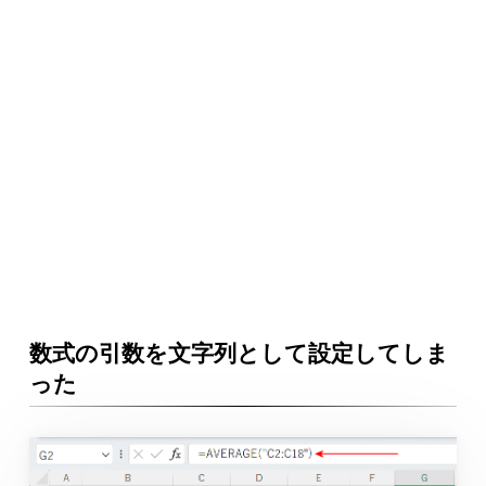
数式の引数を文字列として設定してしま
った