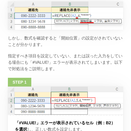
しかし、数式を確認すると「開始位置」の設定がされていない
ことが分かります。
指定すべき項目を設定していない、または誤った入力をしてい
る場合にも「#VALUE!」エラーが表示されてしまいます。以下
で対処法をご説明します。
「#VALUE!」エラーが表示されているセル（例：B2）
を選択
し、正しい数式を設定します。