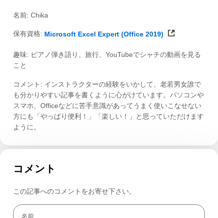
名前: Chika
保有資格:
Microsoft Excel Expert (Office 2019)
趣味: ピアノ弾き語り、旅行、YouTubeでシャチの動画を見る
こと
コメント: インストラクターの経験をいかして、老若男女誰で
も分かりやすい記事を書くように心がけています。パソコンや
スマホ、Officeなどに苦手意識があってうまく使いこなせない
方にも「やっぱり便利！」「楽しい！」と思っていただけます
ように。
コメント
この記事へのコメントをお寄せ下さい。