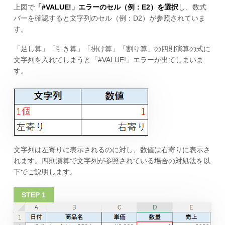
上図で
「#VALUE!」エラーのセル（例：E2）を選択
し、数式
バーを確認すると文字列のセル（例：D2）が参照されていま
す。
「足し算」「引き算」「掛け算」「割り算」の四則演算の式に
文字列を入れてしまうと「#VALUE!」エラーが出てしまいま
す。
文字列は左寄りに表示されるのに対し、数値は右寄りに表示さ
れます。四則演算で文字列が参照されている場合の対処法を以
下でご説明します。