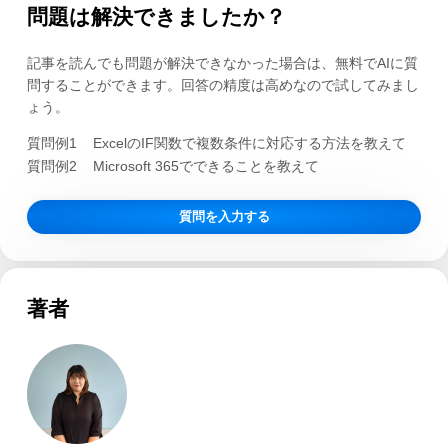
問題は解決できましたか？
記事を読んでも問題が解決できなかった場合は、無料でAIに質
問することができます。回答の精度は高めなので試してみまし
ょう。
質問例1
ExcelのIF関数で複数条件に対応する方法を教えて
質問例2
Microsoft 365でできることを教えて
質問を入力する
著者