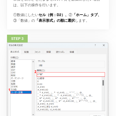
は、以下の操作を行います。
①数値にしたい
セル（例：D2）、
②
「ホーム」タブ、
③「数値」の
「表示形式」の順に選択
します。