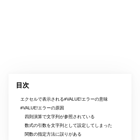
目次
エクセルで表示される#VALUE!エラーの意味
#VALUE!エラーの原因
四則演算で文字列が参照されている
数式の引数を文字列として設定してしまった
関数の指定方法に誤りがある