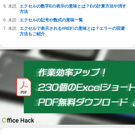
エクセルの数字Eの表示の意味とは？Eの計算方法や消す
方法
エクセルの記号や数式の意味一覧
エクセルで表示される#REF!の意味とは？エラーの回避
方法もご紹介